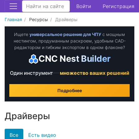
Войти
Регистрация
Главная
Ресурсы
Драйверы
Ищете
универсальное решение для ЧПУ
с мощным
нестингом, продуманным раскроем, удобным CAD-
редактором и гибким экспортом
в одном флаконе?
CNC Nest Builder
—
Один инструмент
множество ваших решений
Подробнее
Драйверы
Все
Есть видео