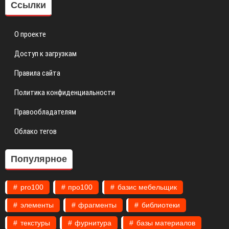
Ссылки
О проекте
Доступ к загрузкам
Правила сайта
Политика конфиденциальности
Правообладателям
Облако тегов
Популярное
pro100
про100
базис мебельщик
элементы
фрагменты
библиотеки
текстуры
фурнитура
базы материалов