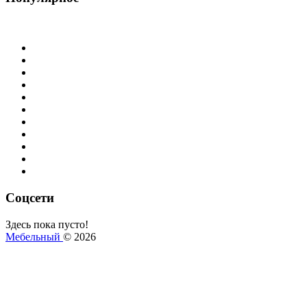
pro100
про100
базис мебельщик
элементы
фрагменты
библиотеки
текстуры
фурнитура
базы материалов
3d модели
скрипты
Соцсети
Здесь пока пусто!
Мебельный
© 2026