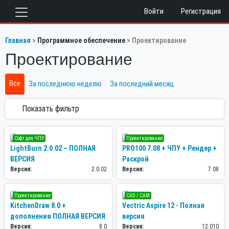
Войти
Регистрация
Главная
Программное обеспечение
Проектирование
Проектирование
Все
За последнюю неделю
За последний месяц
Показать фильтр
Софт для ЧПУ
Проектирование
LightBurn 2.0.02 – ПОЛНАЯ
PRO100 7.08 + ЧПУ + Рендер +
ВЕРСИЯ
Раскрой
Версия:
2.0.02
Версия:
7.08
Проектирование
CAD / CAM
KitchenDraw 8.0 +
Vectric Aspire 12 - Полная
дополнения ПОЛНАЯ ВЕРСИЯ
версия
Версия:
8.0
Версия:
12.010