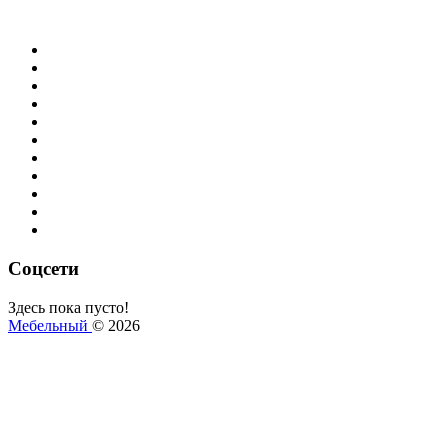
pro100
про100
базис мебельщик
элементы
фрагменты
библиотеки
текстуры
фурнитура
базы материалов
3d модели
скрипты
Соцсети
Здесь пока пусто!
Мебельный
© 2026