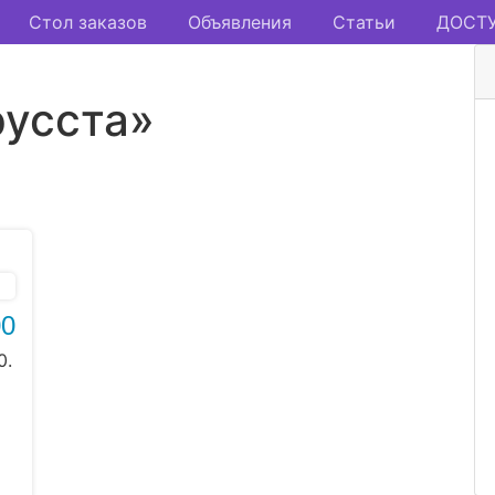
Стол заказов
Объявления
Статьи
ДОСТУ
русста»
00
0.