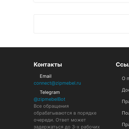
Альба Гриджио
Аризона
Бергонц...
Контакты
Ссы
Email
О 
connect@zipmebel.ru
До
Telegram
@zipmebelBot
Пр
Все обращения
обрабатываются в порядке
По
очереди. Ответ может
Пр
задержаться до 3-х рабочих