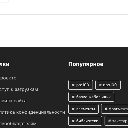
лки
Популярное
проекте
pro100
про100
ступ к загрузкам
базис мебельщик
авила сайта
элементы
фрагмент
литика конфиденциальности
библиотеки
текстур
авообладателям