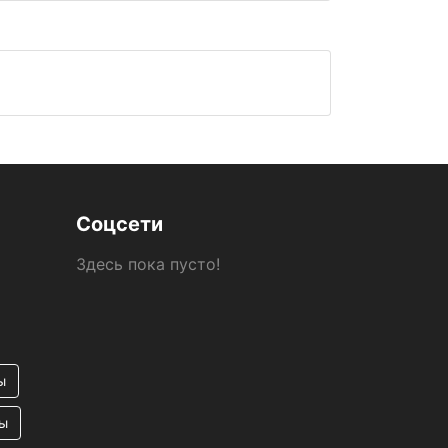
Соцсети
Здесь пока пусто!
ы
ы