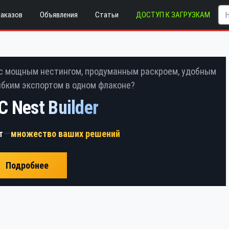
заказов
Объявления
Статьи
ДОСТУП К ЗАГРУЗКАМ
с мощным нестингом, продуманным раскроем, удобным
ибким экспортом
в одном флаконе?
 Nest Builder
—
т
множество ваших решений
Подробнее