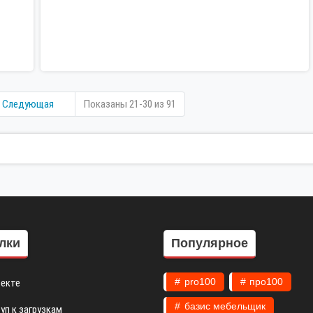
Следующая
Показаны 21-30 из 91
лки
Популярное
оекте
pro100
про100
базис мебельщик
уп к загрузкам