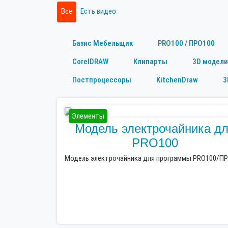
Все
Есть видео
Базис Мебельщик
PRO100 / ПРО100
CorelDRAW
Клипарты
3D модели
Постпроцессоры
KitchenDraw
3
Элементы
Модель электрочайника д
PRO100
Модель электрочайника для программы PRO100/ПР