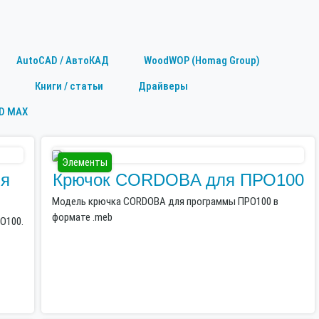
AutoCAD / АвтоКАД
WoodWOP (Homag Group)
Книги / статьи
Драйверы
D MAX
Элементы
ля
Крючок CORDOBA для ПРО100
Модель крючка CORDOBA для программы ПРО100 в
формате .meb
О100.