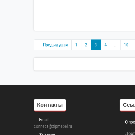
Предыдущая
1
2
3
4
...
10
Контакты
Ссы
Email
О пр
connect@zipmebel.ru
Дост